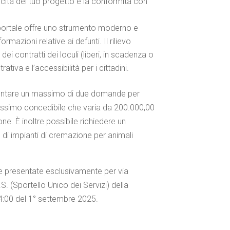
uscita del tuo progetto e la conformità con
eoportale offre uno strumento moderno e
formazioni relative ai defunti. Il rilievo
dei contratti dei loculi (liberi, in scadenza o
tiva e l’accessibilità per i cittadini.
entare un massimo di due domande per
massimo concedibile che varia da 200.000,00
e. È inoltre possibile richiedere un
 di impianti di cremazione per animali
 presentate esclusivamente per via
S. (Sportello Unico dei Servizi) della
4:00 del 1° settembre 2025.