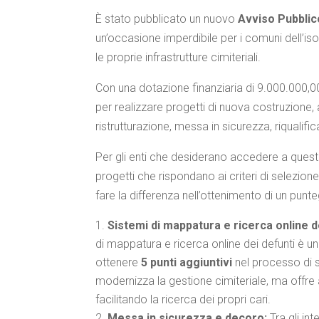
È stato pubblicato un nuovo
Avviso Pubblic
un’occasione imperdibile per i comuni dell’is
le proprie infrastrutture cimiteriali.
Con una dotazione finanziaria di 9.000.000,00
per realizzare progetti di nuova costruzione
ristrutturazione, messa in sicurezza, riqualifi
Per gli enti che desiderano accedere a ques
progetti che rispondano ai criteri di selezione
fare la differenza nell’ottenimento di un punt
Sistemi di mappatura e ricerca online d
di mappatura e ricerca online dei defunti è u
ottenere
5 punti aggiuntivi
nel processo di 
modernizza la gestione cimiteriale, ma offre 
facilitando la ricerca dei propri cari.
Messa in sicurezza e decoro:
Tra gli in