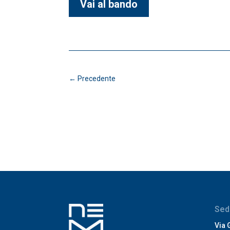
Vai al bando
←
Precedente
Sed
Via 