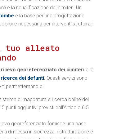
o e la riqualificazione dei cimiteri. Un
e tombe
è la base per una progettazione
ecisione necessaria per interventi strutturali
l tuo alleato
ando
i
rilievo georeferenziato dei cimiteri
e la
ricerca dei defunti
.
Questi servizi sono
e ti permetteranno di:
 sistema di mappatura e ricerca online dei
5 punti aggiuntivi previsti dall’Articolo 6.5
l rilievo georeferenziato fornisce una base
enti di messa in sicurezza, ristrutturazione e