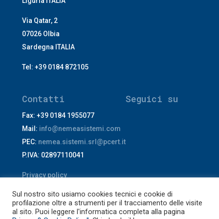
Liguria ITALIA
Via Qatar, 2
07026 Olbia
Sardegna ITALIA
Tel: +39 0184 872105
Contatti
Seguici su
Fax: +39 0184 1955077
Mail:
info@nemeasistemi.com
PEC:
nemea.sistemi.srl@pcert.it
P.IVA: 02897110041
Privacy policy
Sul nostro sito usiamo cookies tecnici e cookie di
profilazione oltre a strumenti per il tracciamento delle visite
al sito. Puoi leggere l'informatica completa alla pagina